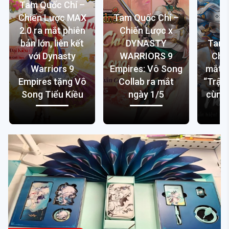
Tam Quốc Chí –
Chiến Lược MAX
Tam Quốc Chí –
2.0 ra mắt phiên
Chiến Lược x
bản lớn, liên kết
DYNASTY
Tam 
với Dynasty
WARRIORS 9
Chi
Warriors 9
Empires: Vô Song
mắt m
Empires tặng Vô
Collab ra mắt
“Trận
Song Tiểu Kiều
ngày 1/5
cùng 