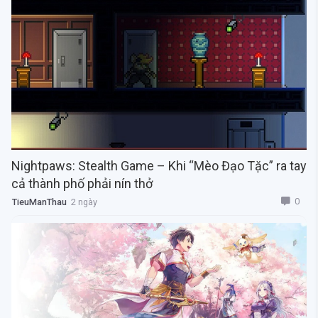
Nightpaws: Stealth Game – Khi “Mèo Đạo Tặc” ra tay
cả thành phố phải nín thở
0
TieuManThau
2 ngày