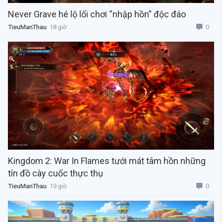
Never Grave hé lộ lối chơi “nhập hồn” độc đáo
0
TieuManThau
18 giờ
Kingdom 2: War In Flames tưới mát tâm hồn những
tín đồ cày cuốc thực thụ
0
TieuManThau
19 giờ