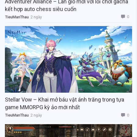
Adventurer Alliance – Làn gió mới với lối chơi gacha
kết hợp auto chess siêu cuốn
0
TieuManThau
2 ngày
Stellar Vow – Khai mở báu vật ánh trăng trong tựa
game MMORPG kỳ ảo mới nhất
0
TieuManThau
2 ngày