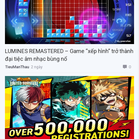
LUMINES REMASTERED – Game “xếp hình” trở thành
đại tiệc âm nhạc bùng nổ
0
TieuManThau
2 ngày