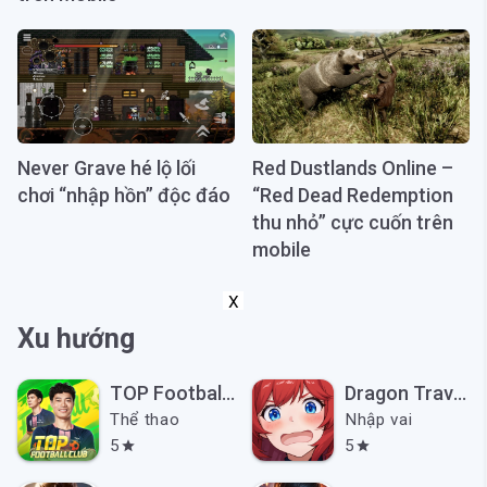
Never Grave hé lộ lối
Red Dustlands Online –
chơi “nhập hồn” độc đáo
“Red Dead Redemption
thu nhỏ” cực cuốn trên
mobile
X
Xu hướng
TOP Football Club Mobile
Dragon Traveler VN
Thể thao
Nhập vai
5
5
star
star