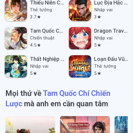
Thiếu Niên Ca Hành: Khởi Động
Lục Địa Hắc Ám
Thẻ tướng
Nhập vai
3.7
3
star
star
Tam Quốc Chí Chiến Lược
Dragon Traveler VN
Chiến thuật
Nhập vai
4.5
5
star
star
Thất Nghiệp Tu Tiên Đi Vplay
Loạn Đấu Vũ Trụ GOSU
Nhập vai
Thẻ tướng
5
5
star
star
Mọi thứ về
Tam Quốc Chí Chiến
Lược
mà anh em cần quan tâm