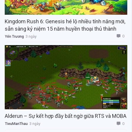
Kingdom Rush 6: Genesis hé lộ nhiều tính năng mới,
sẵn sàng kỷ niệm 15 năm huyền thoại thủ thành
0
Yến Trương
3 ngày
Alderun – Sự kết hợp đầy bất ngờ giữa RTS và MOBA
0
TieuManThau
3 ngày