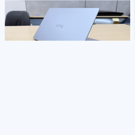
Vì sao Dell XPS 13 là chiếc laptop đáng cân nhắc cho
sinh viên năm 2026?
0
Yến Trương
3 ngày
2GAME.VN
- Giấy phép MXH số 428/GP-BTTTT do Bộ TT&TT cấp ngày
30/09/2020
- Giấy phép G1 số 24/GP-BTTTT do Bộ TT&TT cấp ngày