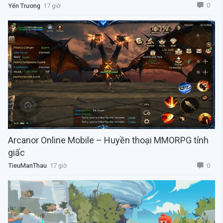
0
Yến Trương
17 giờ
Arcanor Online Mobile – Huyền thoại MMORPG tỉnh
giấc
0
TieuManThau
17 giờ